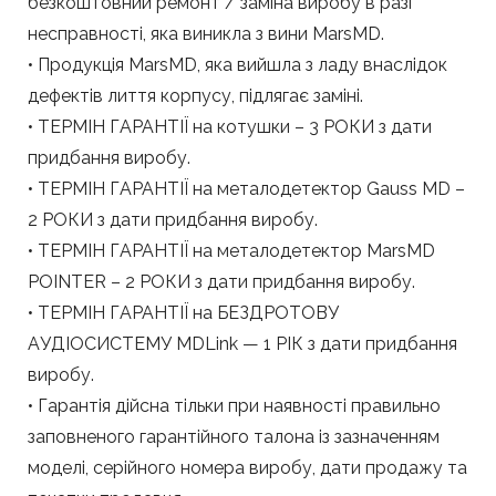
безкоштовний ремонт / заміна виробу в разі
несправності, яка виникла з вини MarsMD.
• Продукція MarsMD, яка вийшла з ладу внаслідок
дефектів лиття корпусу, підлягає заміні.
• ТЕРМІН ГАРАНТІЇ на котушки – 3 РОКИ з дати
придбання виробу.
• ТЕРМІН ГАРАНТІЇ на металодетектор Gauss MD –
2 РОКИ з дати придбання виробу.
• ТЕРМІН ГАРАНТІЇ на металодетектор MarsMD
POINTER – 2 РОКИ з дати придбання виробу.
• ТЕРМІН ГАРАНТІЇ на БЕЗДРОТОВУ
АУДІОСИСТЕМУ MDLink — 1 РІК з дати придбання
виробу.
• Гарантія дійсна тільки при наявності правильно
заповненого гарантійного талона із зазначенням
моделі, серійного номера виробу, дати продажу та