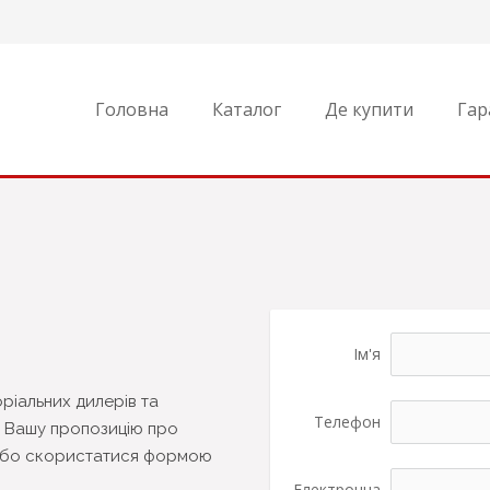
Головна
Каталог
Де купити
Гар
Ім'я
ріальних дилерів та
Телефон
. Вашу пропозицію про
l або скористатися формою
Електронна